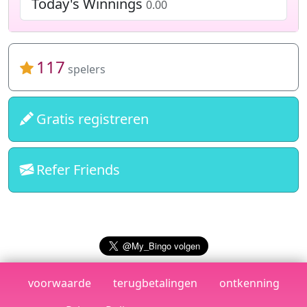
Today's Winnings
0.00
117
spelers
Gratis registreren
Refer Friends
voorwaarde
terugbetalingen
ontkenning