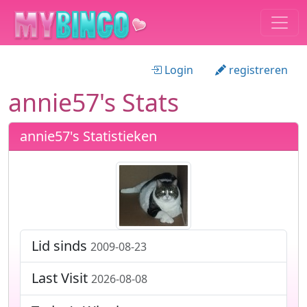
Login
registreren
annie57's Stats
annie57's Statistieken
Lid sinds
2009-08-23
Last Visit
2026-08-08