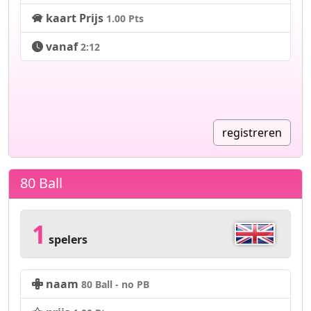
kaart Prijs
1.00 Pts
vanaf
2:12
registreren
80 Ball
1
spelers
naam
80 Ball - no PB