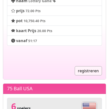
naam
Lottery Game
prijs
72.00 Pts
pot
10,750.40 Pts
kaart Prijs
20.00 Pts
vanaf
51:17
registreren
75 Ball USA
6
spelers