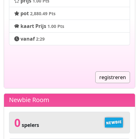
prijs
1.00 Pts
pot
2,880.49 Pts
kaart Prijs
1.00 Pts
vanaf
2:29
registreren
Newbie Room
0
spelers