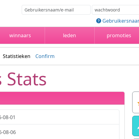
Gebruikersnaa
winnaars
leden
promoties
Statistieken
Confirm
 Stats
6-08-01
6-08-06