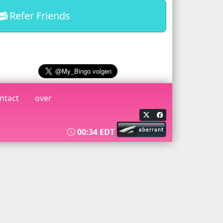
Refer Friends
ntact
over
00:34 EDT