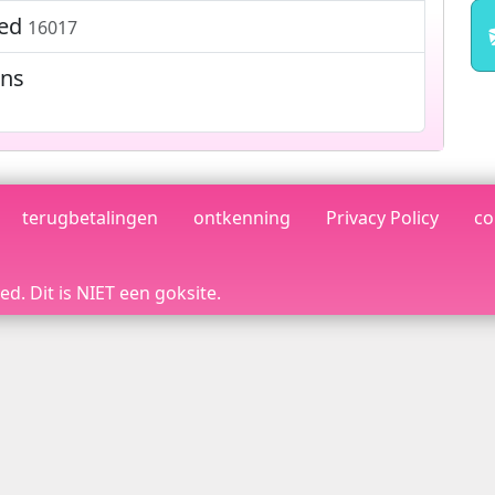
ted
16017
ons
terugbetalingen
ontkenning
Privacy Policy
co
d. Dit is NIET een goksite.