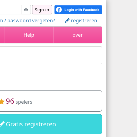
Sign in
m / paswoord vergeten?
registreren
Help
over
96
spelers
Gratis registreren