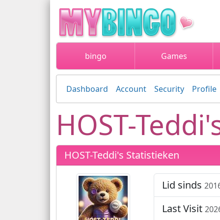
bingo
Games
Dashboard
Account
Security
Profile
HOST-Teddi's
HOST-Teddi's Statistieken
Lid sinds
201
Last Visit
202