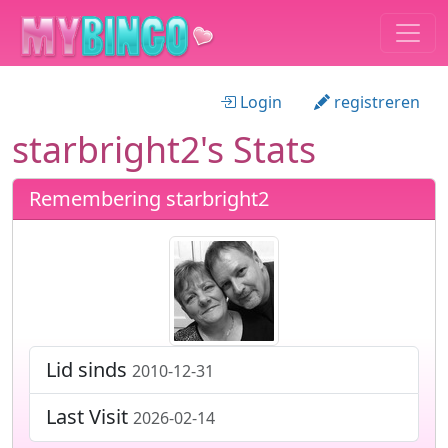
Login
registreren
starbright2's Stats
Remembering starbright2
Lid sinds
2010-12-31
Last Visit
2026-02-14